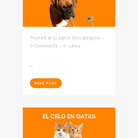
Posted at 11:29h
in
Sin categoría
0 Comments
0
Likes
...
READ MORE