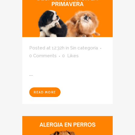
Posted at 12:32h
in
Sin categoría
0 Comments
0
Likes
...
READ MORE