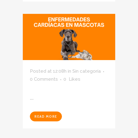
Posted at 12:08h
in
Sin categoría
0 Comments
0
Likes
...
READ MORE