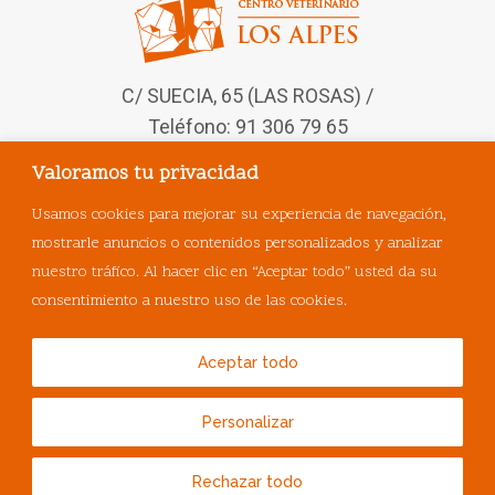
C/ SUECIA, 65 (LAS ROSAS) /
Teléfono: 91 306 79 65
Valoramos tu privacidad
Síguenos en nuestras redes
sociales
Usamos cookies para mejorar su experiencia de navegación,
mostrarle anuncios o contenidos personalizados y analizar
nuestro tráfico. Al hacer clic en “Aceptar todo” usted da su
consentimiento a nuestro uso de las cookies.
Aceptar todo
Personalizar
© Copyright
MasQueVets
.
Rechazar todo