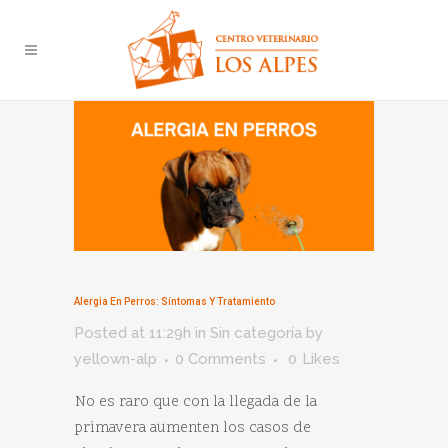
Alergia En Perros: Síntomas Y Tratamiento
Posted at 11:29h
in
Sin categoría
by
yellown-alp
0 Comments
0
Likes
No es raro que con la llegada de la
primavera aumenten los casos de