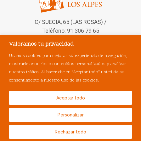
C/ SUECIA, 65 (LAS ROSAS) /
Teléfono: 91 306 79 65
Valoramos tu privacidad
Síguenos en nuestras redes
sociales
Usamos cookies para mejorar su experiencia de navegación,
mostrarle anuncios o contenidos personalizados y analizar
nuestro tráfico. Al hacer clic en “Aceptar todo” usted da su
consentimiento a nuestro uso de las cookies.
Aceptar todo
Personalizar
© Copyright
MasQueVets
.
Rechazar todo
Política de Privacidad
|
Política de Cookies
|
Aviso Legal