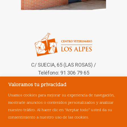
C/ SUECIA, 65 (LAS ROSAS) /
Teléfono: 91 306 79 65
Valoramos tu privacidad
Síguenos en nuestras redes
sociales
Usamos cookies para mejorar su experiencia de navegación,
mostrarle anuncios o contenidos personalizados y analizar
nuestro tráfico. Al hacer clic en “Aceptar todo” usted da su
consentimiento a nuestro uso de las cookies.