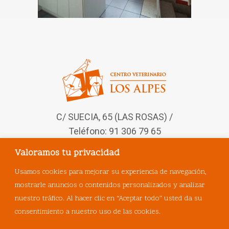
C/ SUECIA, 65 (LAS ROSAS) /
Teléfono: 91 306 79 65
Valoramos tu privacidad
Síguenos en nuestras redes
sociales
Usamos cookies para mejorar su experiencia de navegación,
mostrarle anuncios o contenidos personalizados y analizar
nuestro tráfico. Al hacer clic en “Aceptar todo” usted da su
consentimiento a nuestro uso de las cookies.