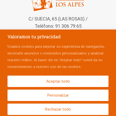
C/ SUECIA, 65 (LAS ROSAS) /
Teléfono: 91 306 79 65
Valoramos tu privacidad
Síguenos en nuestras redes
sociales
Usamos cookies para mejorar su experiencia de navegación,
mostrarle anuncios o contenidos personalizados y analizar
nuestro tráfico. Al hacer clic en “Aceptar todo” usted da su
consentimiento a nuestro uso de las cookies.
Aceptar todo
Personalizar
© Copyright
MasQueVets
.
Rechazar todo
Política de Privacidad
|
Política de Cookies
|
Aviso Legal