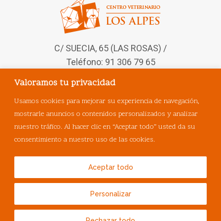
C/ SUECIA, 65 (LAS ROSAS) /
Teléfono: 91 306 79 65
Valoramos tu privacidad
Síguenos en nuestras redes
sociales
Usamos cookies para mejorar su experiencia de navegación,
mostrarle anuncios o contenidos personalizados y analizar
nuestro tráfico. Al hacer clic en “Aceptar todo” usted da su
consentimiento a nuestro uso de las cookies.
Aceptar todo
Personalizar
© Copyright
MasQueVets
.
Rechazar todo