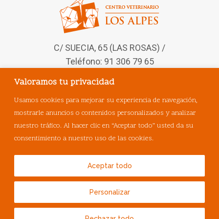
C/ SUECIA, 65 (LAS ROSAS) /
Teléfono: 91 306 79 65
Valoramos tu privacidad
Síguenos en nuestras redes
sociales
Usamos cookies para mejorar su experiencia de navegación,
mostrarle anuncios o contenidos personalizados y analizar
nuestro tráfico. Al hacer clic en “Aceptar todo” usted da su
consentimiento a nuestro uso de las cookies.
Aceptar todo
Personalizar
© Copyright
MasQueVets
.
Rechazar todo